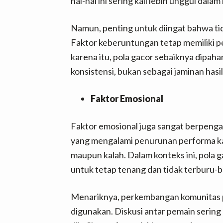
hal-hal ini sering kali lebih unggul dal
Namun, penting untuk diingat bahwa tid
Faktor keberuntungan tetap memiliki p
karena itu, pola gacor sebaiknya dipa
konsistensi, bukan sebagai jaminan hasil
Faktor Emosional
Faktor emosional juga sangat berpeng
yang mengalami penurunan performa ka
maupun kalah. Dalam konteks ini, pola
untuk tetap tenang dan tidak terburu-
Menariknya, perkembangan komunitas p
digunakan. Diskusi antar pemain serin