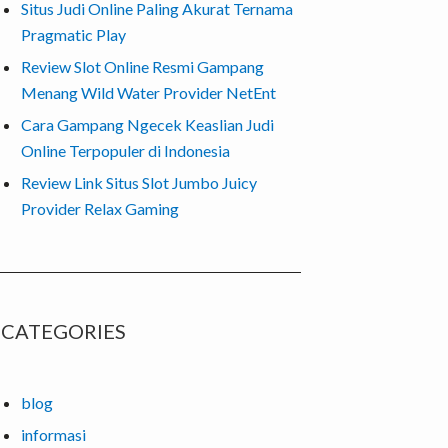
Situs Judi Online Paling Akurat Ternama
Pragmatic Play
Review Slot Online Resmi Gampang
Menang Wild Water Provider NetEnt
Cara Gampang Ngecek Keaslian Judi
Online Terpopuler di Indonesia
Review Link Situs Slot Jumbo Juicy
Provider Relax Gaming
CATEGORIES
blog
informasi