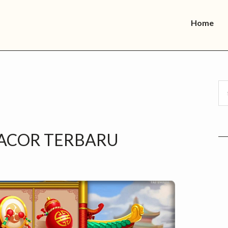
Home
P
Se
thi
S
we
ACOR TERBARU