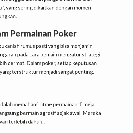
ru”, yang sering dikaitkan dengan momen
tungkan.
lam Permainan Poker
bukanlah rumus pasti yang bisa menjamin
engarah pada cara pemain mengatur strategi
ih cermat. Dalam poker, setiap keputusan
yang terstruktur menjadi sangat penting.
 adalah memahami ritme permainan di meja.
angsung bermain agresif sejak awal. Mereka
an terlebih dahulu.