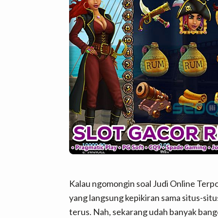
Kalau ngomongin soal Judi Online Terpo
yang langsung kepikiran sama situs-sit
terus. Nah, sekarang udah banyak banget