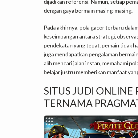
dijadikan referensi. Namun, setiap pem
dengan gaya bermain masing-masing.
Pada akhirnya, pola gacor terbaru dal
keseimbangan antara strategi, observas
pendekatan yang tepat, pemain tidak h
juga mendapatkan pengalaman bermain 
alih mencari jalan instan, memahami pol
belajar justru memberikan manfaat yang
SITUS JUDI ONLINE
TERNAMA PRAGMAT