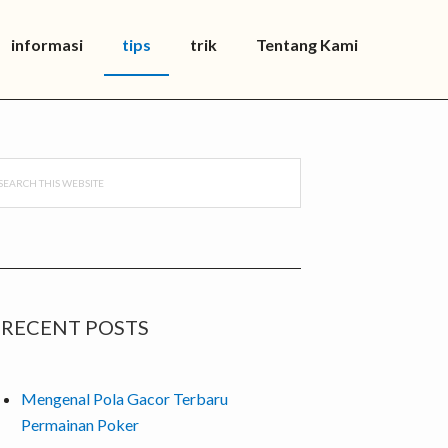
informasi
tips
trik
Tentang Kami
rimary
arch
s
idebar
bsite
RECENT POSTS
Mengenal Pola Gacor Terbaru
Permainan Poker