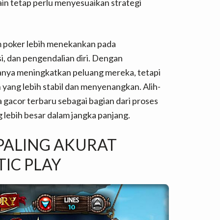
ain tetap perlu menyesuaikan strategi
am poker lebih menekankan pada
i, dan pengendalian diri. Dengan
anya meningkatkan peluang mereka, tetapi
yang lebih stabil dan menyenangkan.
Alih-
a gacor terbaru sebagai bagian dari proses
 lebih besar dalam jangka panjang.
 PALING AKURAT
IC PLAY