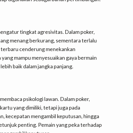
engatur tingkat agresivitas. Dalam poker,
luang menang berkurang, sementara terlalu
acor terbaru cenderung menekankan
n yang mampu menyesuaikan gaya bermain
 lebih baik dalam jangka panjang.
membaca psikologi lawan. Dalam poker,
artu yang dimiliki, tetapi juga pada
an, kecepatan mengambil keputusan, hingga
etunjuk penting. Pemain yang peka terhadap