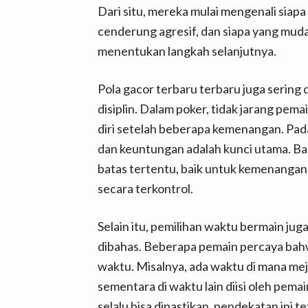
Dari situ, mereka mulai mengenali siapa
cenderung agresif, dan siapa yang mudah
menentukan langkah selanjutnya.
Pola gacor terbaru terbaru juga sering
disiplin. Dalam poker, tidak jarang pema
diri setelah beberapa kemenangan. Pad
dan keuntungan adalah kunci utama. B
batas tertentu, baik untuk kemenangan
secara terkontrol.
Selain itu, pemilihan waktu bermain juga
dibahas. Beberapa pemain percaya bahw
waktu. Misalnya, ada waktu di mana meja 
sementara di waktu lain diisi oleh pemai
selalu bisa dipastikan, pendekatan ini