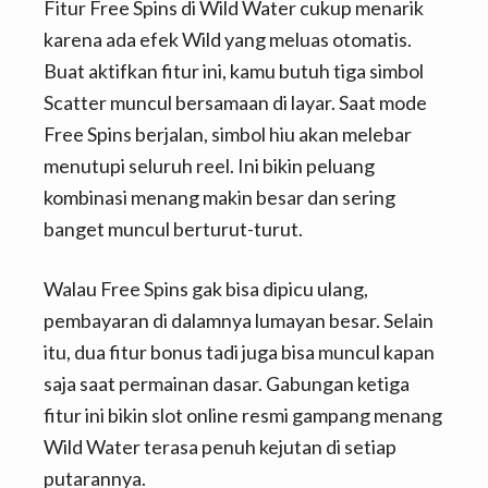
Fitur Free Spins di Wild Water cukup menarik
karena ada efek Wild yang meluas otomatis.
Buat aktifkan fitur ini, kamu butuh tiga simbol
Scatter muncul bersamaan di layar. Saat mode
Free Spins berjalan, simbol hiu akan melebar
menutupi seluruh reel.
Ini bikin peluang
kombinasi menang makin besar dan sering
banget muncul berturut-turut.
Walau Free Spins gak bisa dipicu ulang,
pembayaran di dalamnya lumayan besar.
Selain
itu, dua fitur bonus tadi juga bisa muncul kapan
saja saat permainan dasar. Gabungan ketiga
fitur ini bikin slot online resmi gampang menang
Wild Water terasa penuh kejutan di setiap
putarannya.