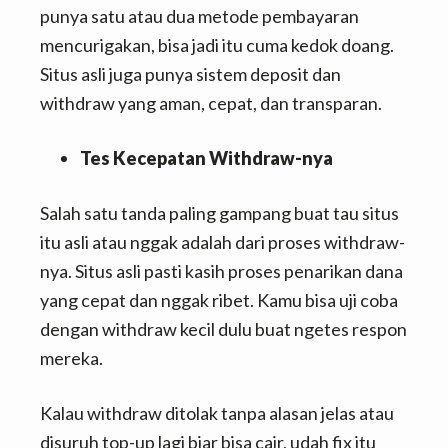
punya satu atau dua metode pembayaran
mencurigakan, bisa jadi itu cuma kedok doang.
Situs asli juga punya sistem deposit dan
withdraw yang aman, cepat, dan transparan.
Tes Kecepatan Withdraw-nya
Salah satu tanda paling gampang buat tau situs
itu asli atau nggak adalah dari proses withdraw-
nya. Situs asli pasti kasih proses penarikan dana
yang cepat dan nggak ribet. Kamu bisa uji coba
dengan withdraw kecil dulu buat ngetes respon
mereka.
Kalau withdraw ditolak tanpa alasan jelas atau
disuruh top-up lagi biar bisa cair, udah fix itu