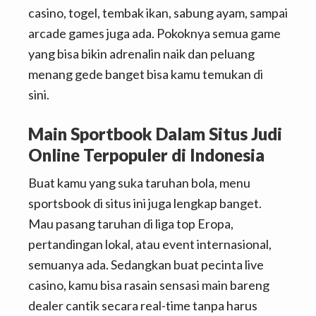
casino, togel, tembak ikan, sabung ayam, sampai
arcade games juga ada. Pokoknya semua game
yang bisa bikin adrenalin naik dan peluang
menang gede banget bisa kamu temukan di
sini.
Main Sportbook Dalam Situs Judi
Online Terpopuler di Indonesia
Buat kamu yang suka taruhan bola, menu
sportsbook di situs ini juga lengkap banget.
Mau pasang taruhan di liga top Eropa,
pertandingan lokal, atau event internasional,
semuanya ada. Sedangkan buat pecinta live
casino, kamu bisa rasain sensasi main bareng
dealer cantik secara real-time tanpa harus