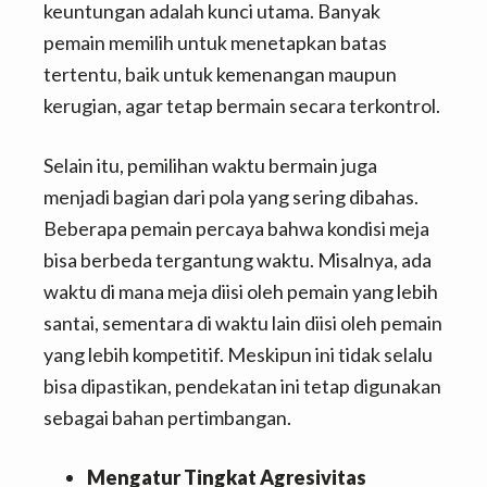
keuntungan adalah kunci utama. Banyak
pemain memilih untuk menetapkan batas
tertentu, baik untuk kemenangan maupun
kerugian, agar tetap bermain secara terkontrol.
Selain itu, pemilihan waktu bermain juga
menjadi bagian dari pola yang sering dibahas.
Beberapa pemain percaya bahwa kondisi meja
bisa berbeda tergantung waktu. Misalnya, ada
waktu di mana meja diisi oleh pemain yang lebih
santai, sementara di waktu lain diisi oleh pemain
yang lebih kompetitif. Meskipun ini tidak selalu
bisa dipastikan, pendekatan ini tetap digunakan
sebagai bahan pertimbangan.
Mengatur Tingkat Agresivitas