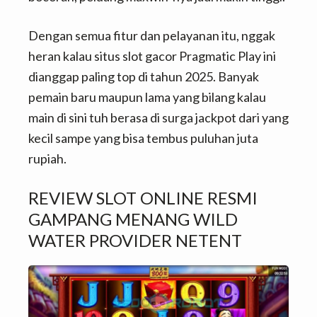
Dengan semua fitur dan pelayanan itu, nggak
heran kalau situs slot gacor Pragmatic Play ini
dianggap paling top di tahun 2025. Banyak
pemain baru maupun lama yang bilang kalau
main di sini tuh berasa di surga jackpot dari yang
kecil sampe yang bisa tembus puluhan juta
rupiah.
REVIEW SLOT ONLINE RESMI
GAMPANG MENANG WILD
WATER PROVIDER NETENT