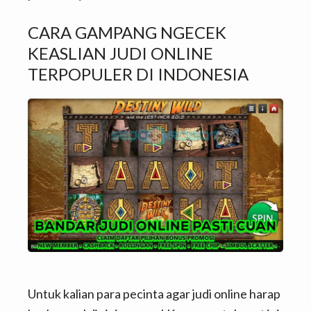
CARA GAMPANG NGECEK
KEASLIAN JUDI ONLINE
TERPOPULER DI INDONESIA
Untuk kalian para pecinta agar judi online harap