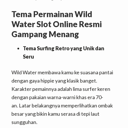
Tema Permainan Wild
Water Slot Online Resmi
Gampang Menang
Tema Surfing Retro yang Unik dan
Seru
Wild Water membawa kamu ke suasana pantai
dengan gaya hippie yang klasik banget.
Karakter pemainnya adalah lima surfer keren
dengan pakaian warna-warni khas era 70-
an.
Latar belakangnya memperlihatkan ombak
besar yang bikin kamu serasa di tepi laut
sungguhan.