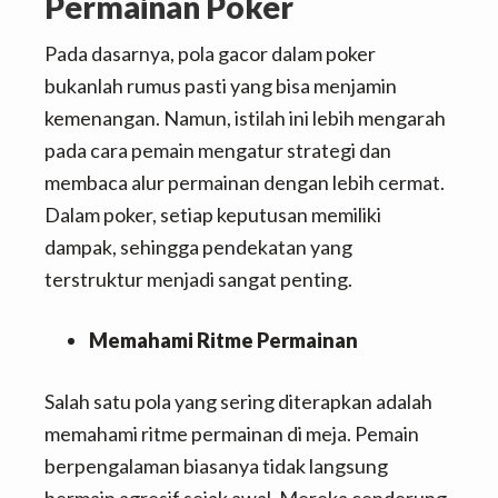
Permainan Poker
Pada dasarnya, pola gacor dalam poker
bukanlah rumus pasti yang bisa menjamin
kemenangan. Namun, istilah ini lebih mengarah
pada cara pemain mengatur strategi dan
membaca alur permainan dengan lebih cermat.
Dalam poker, setiap keputusan memiliki
dampak, sehingga pendekatan yang
terstruktur menjadi sangat penting.
Memahami Ritme Permainan
Salah satu pola yang sering diterapkan adalah
memahami ritme permainan di meja. Pemain
berpengalaman biasanya tidak langsung
bermain agresif sejak awal. Mereka cenderung