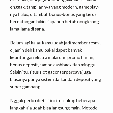
enggak, tampilannya yang modern, gameplay-
nya halus, ditambah bonus-bonus yang terus
berdatangan bikin siapapun betah nongkrong
lama-lama di sana.
Belum lagi kalau kamu udah jadi member resmi,
dijamin deh kamu bakal dapet banyak
keuntungan ekstra mulai dari promo harian,
bonus deposit, sampe cashback tiap minggu.
Selain itu, situs slot gacor terpercaya juga
biasanya punya sistem daftar dan deposit yang
super gampang.
Nggak perlu ribet isi ini-itu, cukup beberapa
langkah aja udah bisa langsung main. Metode