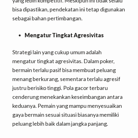
yang lebih kompetitif. Meskipun ini tidak selalu
bisa dipastikan, pendekatan ini tetap digunakan
sebagai bahan pertimbangan.
Mengatur Tingkat Agresivitas
Strategi lain yang cukup umum adalah
mengatur tingkat agresivitas. Dalam poker,
bermain terlalu pasif bisa membuat peluang
menang berkurang, sementara terlalu agresif
justru berisiko tinggi. Pola gacor terbaru
cenderung menekankan keseimbangan antara
keduanya. Pemain yang mampu menyesuaikan
gaya bermain sesuai situasi biasanya memiliki
peluang lebih baik dalam jangka panjang.