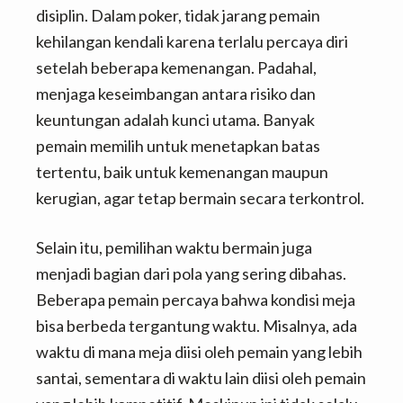
disiplin. Dalam poker, tidak jarang pemain
kehilangan kendali karena terlalu percaya diri
setelah beberapa kemenangan. Padahal,
menjaga keseimbangan antara risiko dan
keuntungan adalah kunci utama. Banyak
pemain memilih untuk menetapkan batas
tertentu, baik untuk kemenangan maupun
kerugian, agar tetap bermain secara terkontrol.
Selain itu, pemilihan waktu bermain juga
menjadi bagian dari pola yang sering dibahas.
Beberapa pemain percaya bahwa kondisi meja
bisa berbeda tergantung waktu. Misalnya, ada
waktu di mana meja diisi oleh pemain yang lebih
santai, sementara di waktu lain diisi oleh pemain