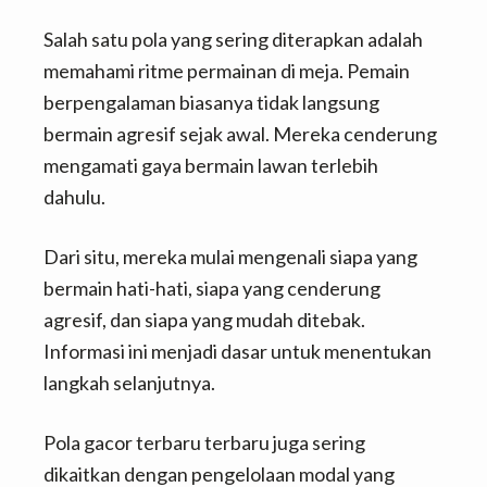
Salah satu pola yang sering diterapkan adalah
memahami ritme permainan di meja. Pemain
berpengalaman biasanya tidak langsung
bermain agresif sejak awal. Mereka cenderung
mengamati gaya bermain lawan terlebih
dahulu.
Dari situ, mereka mulai mengenali siapa yang
bermain hati-hati, siapa yang cenderung
agresif, dan siapa yang mudah ditebak.
Informasi ini menjadi dasar untuk menentukan
langkah selanjutnya.
Pola gacor terbaru terbaru juga sering
dikaitkan dengan pengelolaan modal yang