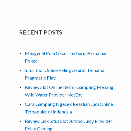
website
RECENT POSTS
Mengenal Pola Gacor Terbaru Permainan
Poker
Situs Judi Online Paling Akurat Ternama
Pragmatic Play
Review Slot Online Resmi Gampang Menang
Wild Water Provider NetEnt
Cara Gampang Ngecek Keaslian Judi Online
Terpopuler di Indonesia
Review Link Situs Slot Jumbo Juicy Provider
Relax Gaming