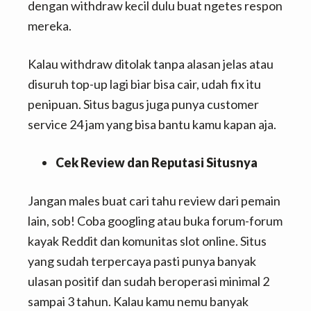
dengan withdraw kecil dulu buat ngetes respon
mereka.
Kalau withdraw ditolak tanpa alasan jelas atau
disuruh top-up lagi biar bisa cair, udah fix itu
penipuan. Situs bagus juga punya customer
service 24 jam yang bisa bantu kamu kapan aja.
Cek Review dan Reputasi Situsnya
Jangan males buat cari tahu review dari pemain
lain, sob! Coba googling atau buka forum-forum
kayak Reddit dan komunitas slot online. Situs
yang sudah terpercaya pasti punya banyak
ulasan positif dan sudah beroperasi minimal 2
sampai 3 tahun. Kalau kamu nemu banyak