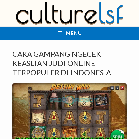
S
S
S
k
k
k
i
i
i
p
p
p
MENU
t
t
t
o
o
o
CARA GAMPANG NGECEK
p
m
p
KEASLIAN JUDI ONLINE
r
a
r
TERPOPULER DI INDONESIA
i
i
i
m
n
m
a
c
a
r
o
r
y
n
y
n
t
s
a
e
i