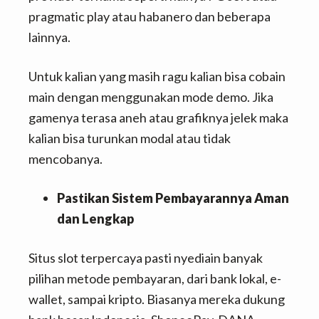
pragmatic play atau habanero dan beberapa
lainnya.
Untuk kalian yang masih ragu kalian bisa cobain
main dengan menggunakan mode demo. Jika
gamenya terasa aneh atau grafiknya jelek maka
kalian bisa turunkan modal atau tidak
mencobanya.
Pastikan Sistem Pembayarannya Aman
dan Lengkap
Situs slot terpercaya pasti nyediain banyak
pilihan metode pembayaran, dari bank lokal, e-
wallet, sampai kripto. Biasanya mereka dukung