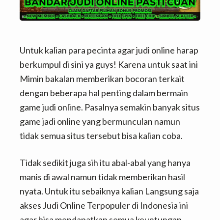
v
n
d
i
t
e
g
b
a
a
Untuk kalian para pecinta agar judi online harap
t
r
berkumpul di sini ya guys! Karena untuk saat ini
i
Mimin bakalan memberikan bocoran terkait
o
dengan beberapa hal penting dalam bermain
n
game judi online. Pasalnya semakin banyak situs
game jadi online yang bermunculan namun
tidak semua situs tersebut bisa kalian coba.
Tidak sedikit juga sih itu abal-abal yang hanya
manis di awal namun tidak memberikan hasil
nyata. Untuk itu sebaiknya kalian Langsung saja
akses Judi Online Terpopuler di Indonesia ini
agar bisa mendapatkan semua keuntungan