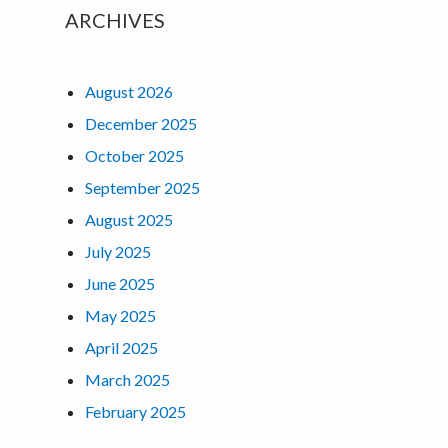
ARCHIVES
August 2026
December 2025
October 2025
September 2025
August 2025
July 2025
June 2025
May 2025
April 2025
March 2025
February 2025